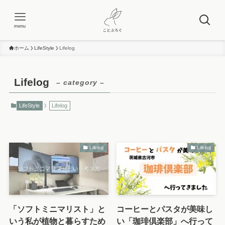
menu
ホーム
LifeStyle
Lifelog
Lifelog
– category –
LifeStyle
Lifelog
Lifelog
Lifelog
「ソフトミニマリスト」と
コーヒーとパスタが美味し
いう私が植物と暮らすため
い「珈琲倶楽部」へ行って