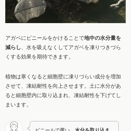
アガベにビニールをかけることで
地中の水分量を
減ら
し
、水を吸えなくしてアガベを凍りつきづら
くする効果を期待できます。
植物は寒くなると細胞壁に凍りづらい成分を増加
させて、凍結耐性を向上させます。土に水分があ
ると細胞壁内に取り込まれ、凍結耐性を下げてし
まいます。
ビニールで覆い、
水分を取り込ま