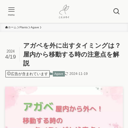
menu
ホーム
Plants
Agave
アガベを外に出すタイミングは？
2024
屋内から移動する時の注意点を解
4/19
説
広告が含まれています
2024-11-19
Agave