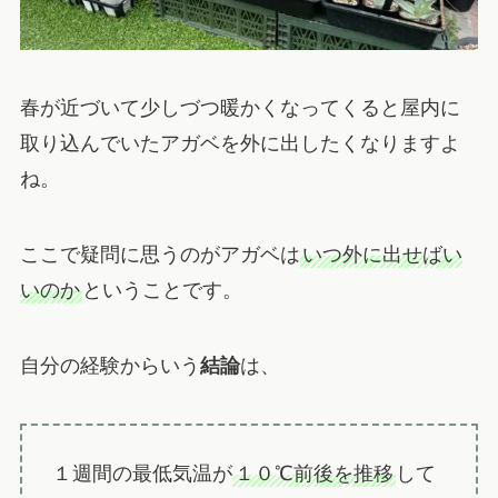
春が近づいて少しづつ暖かくなってくると屋内に
取り込んでいたアガベを外に出したくなりますよ
ね。
ここで疑問に思うのがアガベは
いつ外に出せばい
いのか
ということです。
自分の経験からいう
結論
は、
１週間の最低気温が
１０℃前後を推移
して